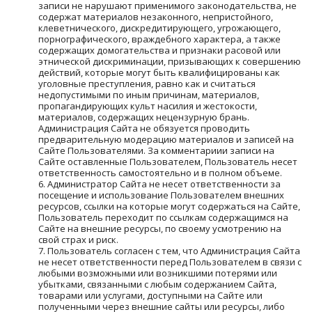
записи не нарушают применимого законодательства, не 
содержат материалов незаконного, непристойного, 
клеветнического, дискредитирующего, угрожающего, 
порнографического, враждебного характера, а также 
содержащих домогательства и признаки расовой или 
этнической дискриминации, призывающих к совершению 
действий, которые могут быть квалифицированы как 
уголовные преступления, равно как и считаться 
недопустимыми по иным причинам, материалов, 
пропагандирующих культ насилия и жестокости, 
материалов, содержащих нецензурную брань. 
Администрация Сайта не обязуется проводить 
предварительную модерацию материалов и записей на 
Сайте Пользователями. За комментариии записи на 
Сайте оставленные Пользователем, Пользователь несет 
ответственность самостоятельно и в полном объеме.
Администратор Сайта не несет ответственности за 
посещение и использование Пользователем внешних 
ресурсов, ссылки на которые могут содержаться на Сайте, 
Пользователь переходит по ссылкам содержащимся на 
Сайте на внешние ресурсы, по своему усмотрению на 
свой страх и риск.
Пользователь согласен с тем, что Администрация Сайта 
не несет ответственности перед Пользователем в связи с 
любыми возможными или возникшими потерями или 
убытками, связанными с любым содержанием Сайта, 
товарами или услугами, доступными на Сайте или 
полученными через внешние сайты или ресурсы, либо 